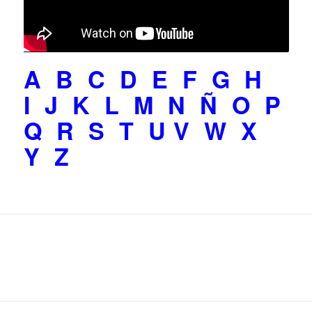
A
B
C
D
E
F
G
H
I
J
K
L
M
N
Ñ
O
P
Q
R
S
T
U
V
W
X
Y
Z