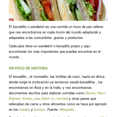
El bocadillo o sándwich es una comida un trozo de pan relleno
que nos encontramos en cada rincón del mundo adoptando y
adaptados a las costumbres, gustos y productos.
Cada país tiene un sandwich o bocadillo propio y aquí
encontrarás los más importantes que puedes encontrar en el
mundo .
UN POCO DE HISTORIA
El bocadillo , el montadito, las tortillas de maíz, hasta en äfrica
donde surge la civilización ya teníamos seudo-bocadillos , los
encontramos en Asia y en la India, y nos encontramos
documentos escritos para elaborar comidas como
Dürüm
,
Nan-i-
Afghani
,
Khubz
,
pita
,
Bánh mì
,
kai-jiaw
y otros panes que
rellenaban de carne y otros alimentos como se hace por ejemplo
en los
kebabs
y
burritos
.
Fuente:
Wikipedia