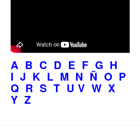
A
B
C
D
E
F
G
H
I
J
K
L
M
N
Ñ
O
P
Q
R
S
T
U
V
W
X
Y
Z