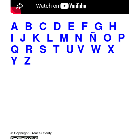
A
B
C
D
E
F
G
H
I
J
K
L
M
N
Ñ
O
P
Q
R
S
T
U
V
W
X
Y
Z
© Copyright - Araceli Conty