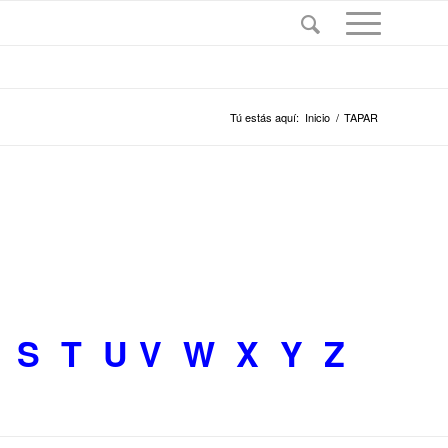
Tú estás aquí:
Inicio
/
TAPAR
S
T
U
V
W
X
Y
Z