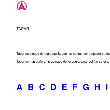
TAPAR
Tapar un bloque de mantequilla con las puntas del empaste o plast
Tapar con un paño un preparado de levadura para facilitar su est
A
B
C
D
E
F
G
H
I