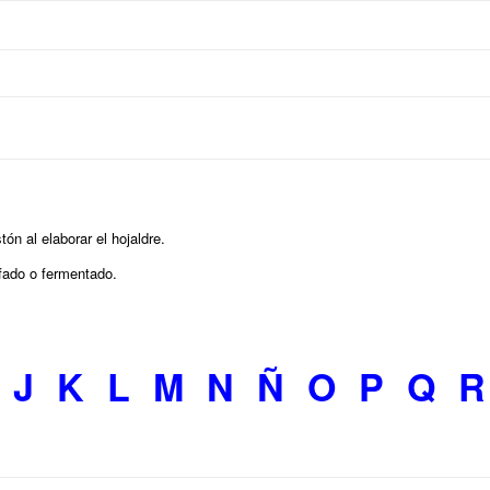
ón al elaborar el hojaldre.
ufado o fermentado.
J
K
L
M
N
Ñ
O
P
Q
R