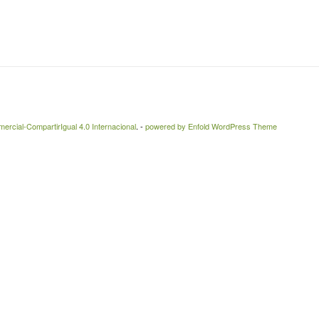
rcial-CompartirIgual 4.0 Internacional
. -
powered by Enfold WordPress Theme