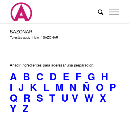
SAZONAR
Tú estás aquí:
Inicio
/
SAZONAR
Añadir ingredientes para aderezar una preparación.
A
B
C
D
E
F
G
H
I
J
K
L
M
N
Ñ
O
P
Q
R
S
T
U
V
W
X
Y
Z