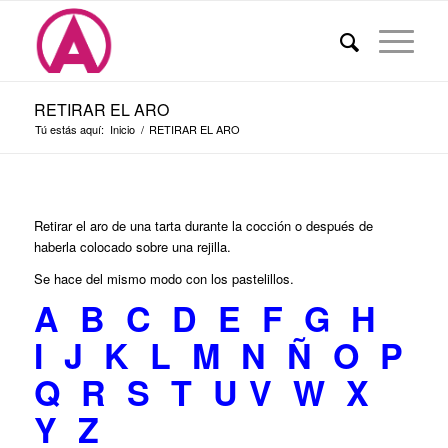
RETIRAR EL ARO
Tú estás aquí:
Inicio
/
RETIRAR EL ARO
Retirar el aro de una tarta durante la cocción o después de
haberla colocado sobre una rejilla.
Se hace del mismo modo con los pastelillos.
A
B
C
D
E
F
G
H
I
J
K
L
M
N
Ñ
O
P
Q
R
S
T
U
V
W
X
Y
Z