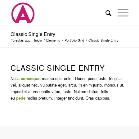
Classic Single Entry
Tú estás aquí:
Inicio
/
Elements
/
Portfolio Grid
/
Classic Single Entry
CLASSIC SINGLE ENTRY
Nulla
consequat
massa quis enim. Donec pede justo, fringilla
vel, aliquet nec, vulputate eget, arcu. In enim justo, rhoncus ut,
imperdiet a, venenatis vitae, justo. Nullam dictum felis
eu
pede
mollis pretium. Integer tincidunt. Cras dapibus.