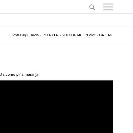
Tú estás aquí:
Inicio
/
PELAR EN VIVO/ CORTAR EN VIVO / GAJEAR
ruta como piña, naranja.