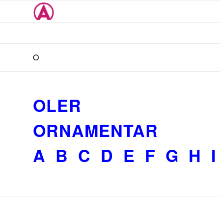
O
OLER
ORNAMENTAR
A
B
C
D
E
F
G
H
I