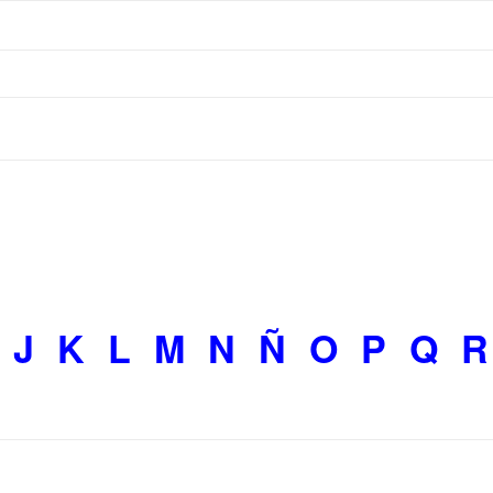
J
K
L
M
N
Ñ
O
P
Q
R