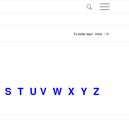
Tú estás aquí:
Inicio
/
O
S
T
U
V
W
X
Y
Z