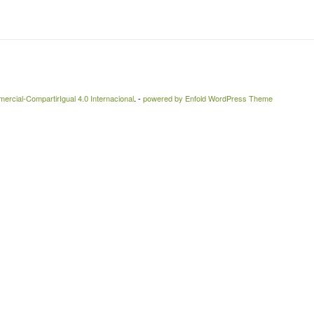
rcial-CompartirIgual 4.0 Internacional
. -
powered by Enfold WordPress Theme