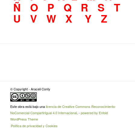
Ñ
O
P
Q
R
S
T
U
V
W
X
Y
Z
© Copyright - Araceli Conty
Este obra está bajo una
licencia de Creative Commons Reconocimiento-
NoComercial-CompartirIgual 4.0 Internacional
. -
powered by Enfold
WordPress Theme
Política de privacidad y Cookies