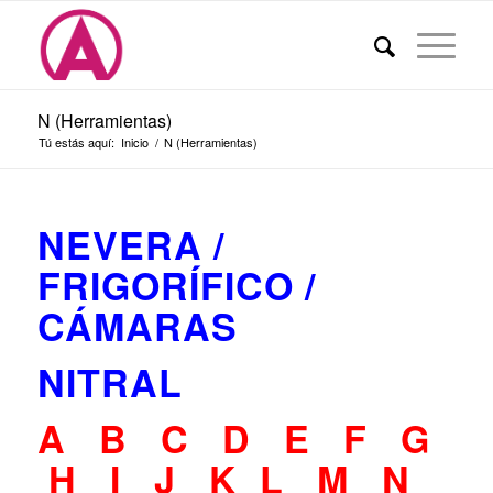
N (Herramientas)
Tú estás aquí:
Inicio
/
N (Herramientas)
NEVERA /
FRIGORÍFICO /
CÁMARAS
NITRAL
A
B
C
D
E
F
G
H
I
J
K
L
M
N