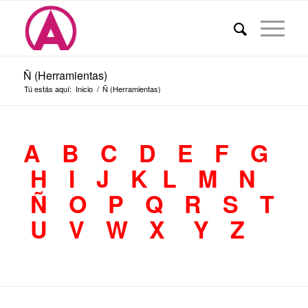
Ñ (Herramientas)
Tú estás aquí:
Inicio
/
Ñ (Herramientas)
A
B
C
D
E
F
G
H
I
J
K
L
M
N
Ñ
O
P
Q
R
S
T
U
V
W
X
Y
Z