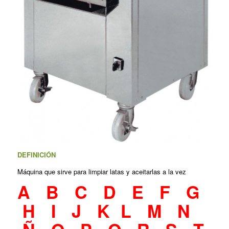
DEFINICIÓN
Máquina que sirve para limpiar latas y aceitarlas a la vez
A
B
C
D
E
F
G
H
I
J
K
L
M
N