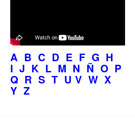
A
B
C
D
E
F
G
H
I
J
K
L
M
N
Ñ
O
P
Q
R
S
T
U
V
W
X
Y
Z