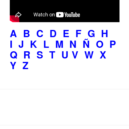
A
B
C
D
E
F
G
H
I
J
K
L
M
N
Ñ
O
P
Q
R
S
T
U
V
W
X
Y
Z