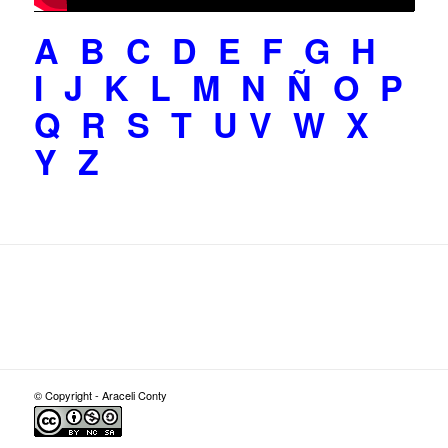
A
B
C
D
E
F
G
H
I
J
K
L
M
N
Ñ
O
P
Q
R
S
T
U
V
W
X
Y
Z
© Copyright - Araceli Conty