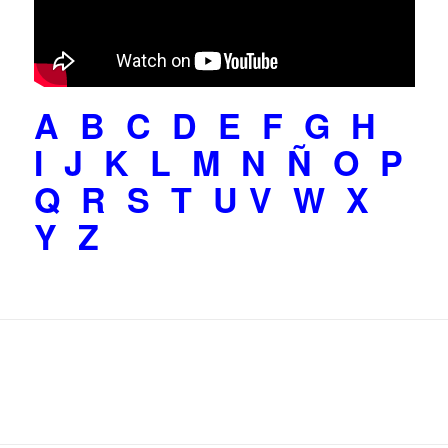
A
B
C
D
E
F
G
H
I
J
K
L
M
N
Ñ
O
P
Q
R
S
T
U
V
W
X
Y
Z