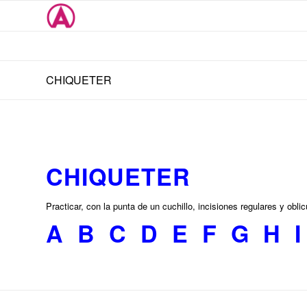
CHIQUETER
CHIQUETER
Practicar, con la punta de un cuchi­llo, incisiones regulares y obli
A
B
C
D
E
F
G
H
I