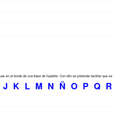
cuas en el borde de una base de hojaldre. Con ello se pretende facilitar que se 
J
K
L
M
N
Ñ
O
P
Q
R