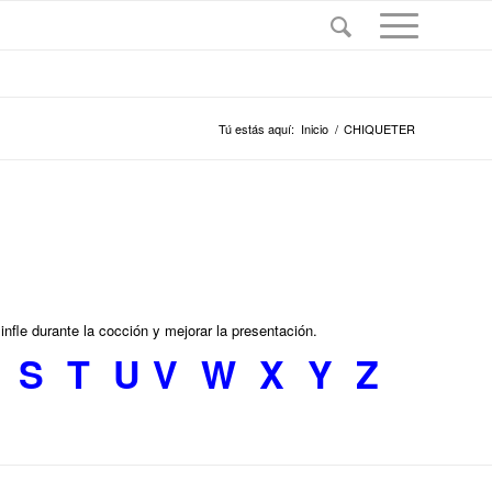
Tú estás aquí:
Inicio
/
CHIQUETER
infle durante la coc­ción y mejorar la presentación.
S
T
U
V
W
X
Y
Z