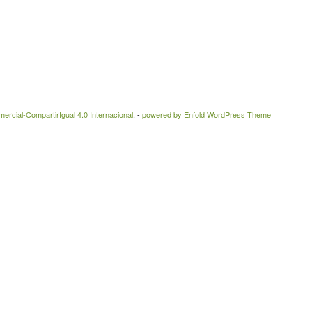
rcial-CompartirIgual 4.0 Internacional
. -
powered by Enfold WordPress Theme