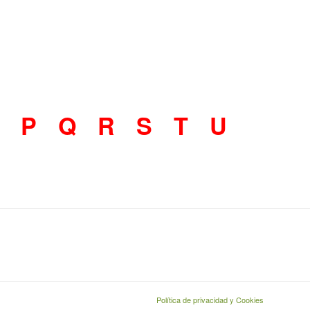
P
Q
R
S
T
U
Política de privacidad y Cookies