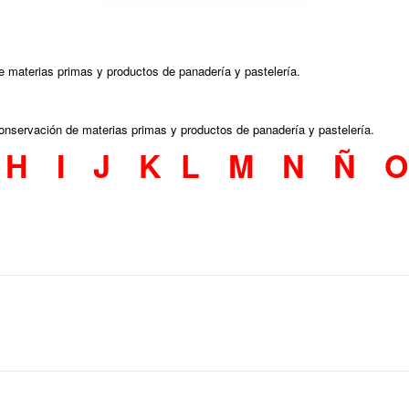
e materias primas y productos de panadería y pastelería.
onservación de materias primas y productos de panadería y pastelería.
H
I
J
K
L
M
N
Ñ
O