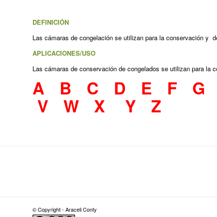
DEFINICIÓN
Las cámaras de congelación se utilizan para la conservación y d
APLICACIONES/USO
Las cámaras de conservación de congelados se utilizan para la c
A
B
C
D
E
F
G
V
W
X
Y
Z
© Copyright - Araceli Conty