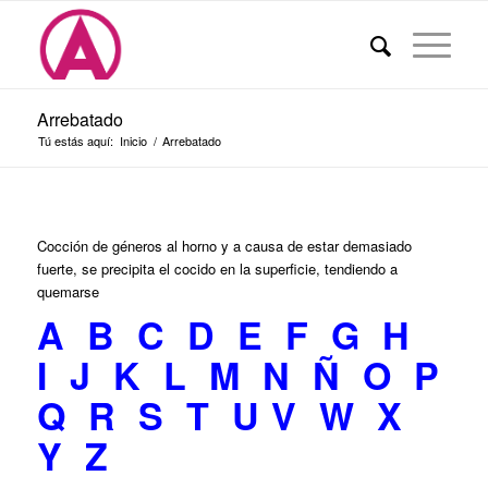
Arrebatado
Tú estás aquí:
Inicio
/
Arrebatado
Cocción de géneros al horno y a causa de estar demasiado
fuerte, se precipita el cocido en la superficie, tendiendo a
quemarse
A
B
C
D
E
F
G
H
I
J
K
L
M
N
Ñ
O
P
Q
R
S
T
U
V
W
X
Y
Z